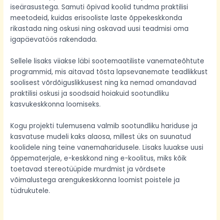
iseärasustega. Samuti õpivad koolid tundma praktilisi
meetodeid, kuidas erisooliste laste õppekeskkonda
rikastada ning oskusi ning oskavad uusi teadmisi oma
igapäevatöös rakendada.
Sellele lisaks viiakse läbi sootemaatiliste vanemateõhtute
programmid, mis aitavad tõsta lapsevanemate teadlikkust
soolisest võrdõiguslikkusest ning ka nemad omandavad
praktilisi oskusi ja soodsaid hoiakuid sootundliku
kasvukeskkonna loomiseks.
Kogu projekti tulemusena valmib sootundliku hariduse ja
kasvatuse mudeli kaks alaosa, millest üks on suunatud
koolidele ning teine vanemaharidusele. Lisaks luuakse uusi
õppematerjale, e-keskkond ning e-koolitus, miks kõik
toetavad stereotüüpide murdmist ja võrdsete
võimalustega arengukeskkonna loomist poistele ja
tüdrukutele.