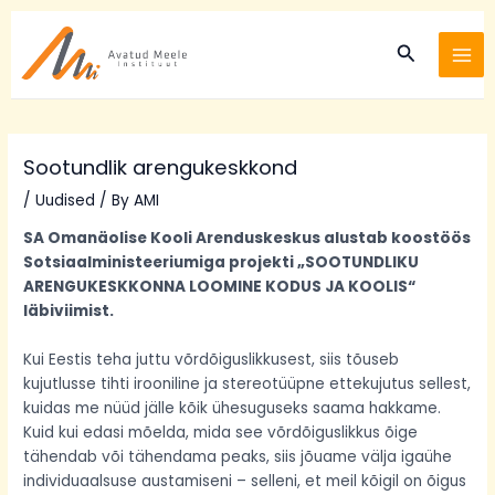
Skip
Post
MA
to
navigation
Search
ME
content
Sootundlik arengukeskkond
/
Uudised
/ By
AMI
SA
Omanäolise Kooli Arenduskeskus alustab koostöös
Sotsiaalministeeriumiga projekti „SOOTUNDLIKU
ARENGUKESKKONNA LOOMINE KODUS JA KOOLIS“
läbiviimist.
Kui Eestis teha juttu võrdõiguslikkusest, siis tõuseb
kujutlusse tihti irooniline ja stereotüüpne ettekujutus sellest,
kuidas me nüüd jälle kõik ühesuguseks saama hakkame.
Kuid kui edasi mõelda, mida see võrdõiguslikkus õige
tähendab või tähendama peaks, siis jõuame välja igaühe
individuaalsuse austamiseni – selleni, et meil kõigil on õigus