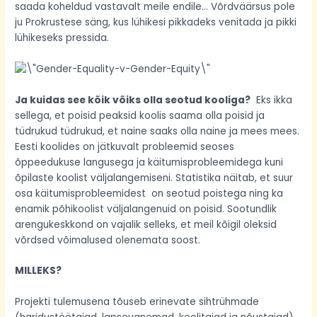
saada koheldud vastavalt meile endile… Võrdväärsus pole
ju Prokrustese säng, kus lühikesi pikkadeks venitada ja pikki
lühikeseks pressida.
Ja kuidas see kõik võiks olla seotud kooliga?
Eks ikka
sellega, et poisid peaksid koolis saama olla poisid ja
tüdrukud tüdrukud, et naine saaks olla naine ja mees mees.
Eesti koolides on jätkuvalt probleemid seoses
õppeedukuse langusega ja käitumisprobleemidega kuni
õpilaste koolist väljalangemiseni. Statistika näitab, et suur
osa käitumisprobleemidest on seotud poistega ning ka
enamik põhikoolist väljalangenuid on poisid. Sootundlik
arengukeskkond on vajalik selleks, et meil kõigil oleksid
võrdsed võimalused olenemata soost.
MILLEKS?
Projekti tulemusena tõuseb erinevate sihtrühmade