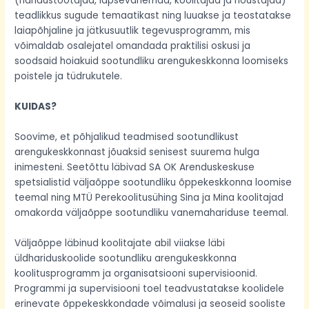
(haridustöötajad, lapsevanemad, koolitajad ja nõustajad)
teadlikkus sugude temaatikast ning luuakse ja teostatakse
laiapõhjaline ja jätkusuutlik tegevusprogramm, mis
võimaldab osalejatel omandada praktilisi oskusi ja
soodsaid hoiakuid sootundliku arengukeskkonna loomiseks
poistele ja tüdrukutele.
KUIDAS?
Soovime, et põhjalikud teadmised sootundlikust
arengukeskkonnast jõuaksid senisest suurema hulga
inimesteni. Seetõttu läbivad SA OK Arenduskeskuse
spetsialistid väljaõppe sootundliku õppekeskkonna loomise
teemal ning MTÜ Perekoolitusühing Sina ja Mina koolitajad
omakorda väljaõppe sootundliku vanemahariduse teemal.
Väljaõppe läbinud koolitajate abil viiakse läbi
üldhariduskoolide sootundliku arengukeskkonna
koolitusprogramm ja organisatsiooni supervisioonid.
Programmi ja supervisiooni toel teadvustatakse koolidele
erinevate õppekeskkondade võimalusi ja seoseid sooliste