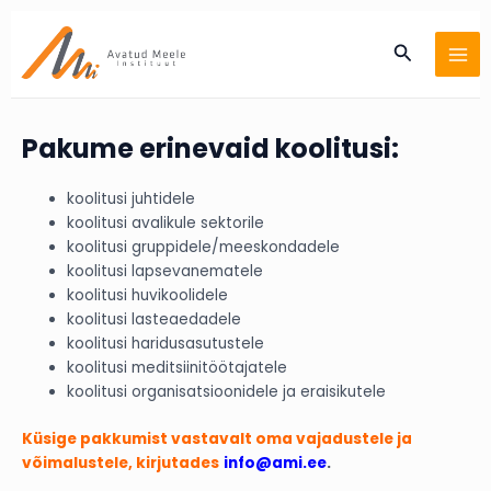
Skip
MA
to
Search
ME
content
Pakume erinevaid koolitusi:
koolitusi juhtidele
koolitusi avalikule sektorile
koolitusi gruppidele/meeskondadele
koolitusi lapsevanematele
koolitusi huvikoolidele
koolitusi lasteaedadele
koolitusi haridusasutustele
koolitusi meditsiinitöötajatele
koolitusi organisatsioonidele ja eraisikutele
Küsige pakkumist vastavalt oma vajadustele ja
võimalustele, kirjutades
info@ami.ee
.
_______________________________________