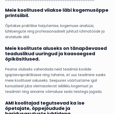
Meie koolitused viiakse läbi kogemusõppe
printsiibil.
Õpitakse praktilise harjutamise, kogemuse analüüsi,
lühiloengute ning professionaalselt juhitud rühmatööde ja
arutelude abil.
Meie koolituste aluseks on tänapäevased
teaduslikud uuringud ja kaasaegsed
õpikäsitlused
.
Peame oluliseks vahendada neid teadmisi koolide
igapäevapraktikasse ning tahame, et uus teadmine saaks
meie koolitusel oskuseks. Seejuures väärtustame igal
kursuslasel juba olemasolevat isiklikku kogemust ja
teadmist ning anname võimaluse seda teistega jagada.
AMI koolitajad tegutsevad ka ise
õpetajate, õppejõudude ja
haridusasutuste juhtidena