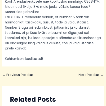
Kooli Arenduskeskusele uue koolitusloa numbriga 6868HTM.
Mida need 6-d ja 8-d meie jaoks võiksid kaasa tuua?
Numeroloogiahuviline
Kai Kuusik-Greenbaum väidab, et number 6 tähistab
harmooniat, tasakaalu, ausust, tõde ja valgustatust.
Number 8 aga äri, edu, rikkust, jätkamist ja kordumist.
Loodame, et pr.Kuusik-Greenbaumil on õigus just sel
keerulisel ajal, kui lood õpetajate täienduskoolitusrahadega
on ebaselged ning vajadus aususe, tõe ja valgustatuse
järele kasvab.
Kohtumiseni koolitustel!
←
Previous Postitus
Next Postitus
→
Related Posts