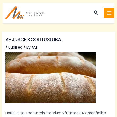
Skip
Post
MA
to
navigation
Search
ME
content
AHJUSOE KOOLITUSLUBA
/
Uudised
/ By
AMI
Haridus- ja Teadusministeerium väljastas SA Omanäolise