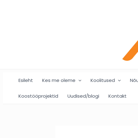
Skip
Post
to
navigation
content
Esileht
Kes me oleme
Koolitused
Nõ
Koostööprojektid
Uudised/blogi
Kontakt