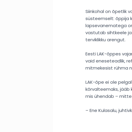
Siinkohal on õpetlik
süsteemselt: õppija k
lapsevanematega on se
vastutab sihtkeele ja
terviklikku arengut.
Eesti LAK-õppes vajam
vaid eneseteadlik, re
mitmekesist rühma ning
LAK-õpe ei ole pelgal
kõrvalteemaks, jääb k
mis ühendab – mitte 
– Ene Kulasalu, juhtiv