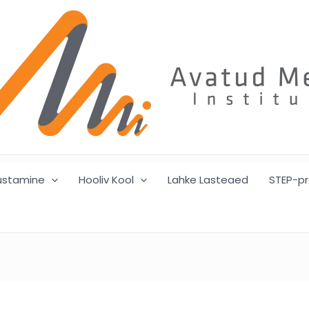
ustamine
Hooliv Kool
Lahke Lasteaed
STEP-p