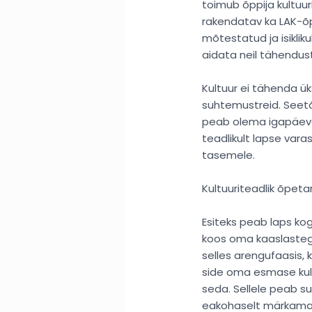
toimub õppija kultuu
rakendatav ka LAK-õp
mõtestatud ja isiklik
aidata neil tähendust
Kultuur ei tähenda ük
suhtemustreid. Seetõ
peab olema igapäeva
teadlikult lapse var
tasemele.
Kultuuriteadlik õpet
Esiteks peab laps ko
koos oma kaaslastega
selles arengufaasis, 
side oma esmase kult
seda. Sellele peab 
eakohaselt märkama eb