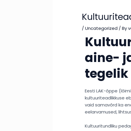
Kultuuritea
/
Uncategorized
/ By
v
Kultuur
aine- 
tegelik
Eesti LAK-õppe (lõim
kultuuriteadlikkuse e
vaid samavõrd ka ena
eelarvamused, lihtsus
Kultuuritundliku peda