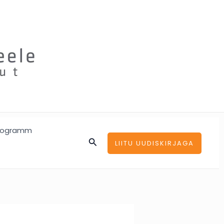
rogramm
Search
LIITU UUDISKIRJAGA