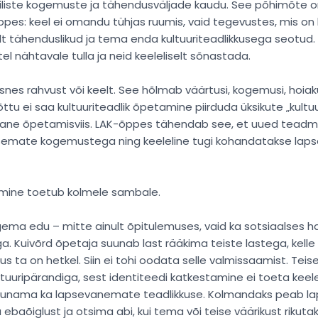
riliste kogemuste ja tähendusväljade kaudu. See põhimõte o
pes: keel ei omandu tühjas ruumis, vaid tegevustes, mis on 
ult tähenduslikud ja tema enda kultuuriteadlikkusega seotud. 
el nähtavale tulla ja neid keeleliselt sõnastada.
snes rahvust või keelt. See hõlmab väärtusi, kogemusi, hoiakui
ttu ei saa kultuuriteadlik õpetamine piirduda üksikute „kult
ne õpetamisviis. LAK-õppes tähendab see, et uued teadm
asemate kogemustega ning keeleline tugi kohandatakse lapse
amine toetub kolmele sambale.
gema edu – mitte ainult õpitulemuses, vaid ka sotsiaalses
. Kuivõrd õpetaja suunab last rääkima teiste lastega, kelle 
kus ta on hetkel. Siin ei tohi oodata selle valmissaamist. Teis
uuripärandiga, sest identiteedi katkestamine ei toeta keel
suunama ka lapsevanemate teadlikkuse. Kolmandaks peab l
aõiglust ja otsima abi, kui tema või teise väärikust rikutak