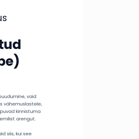
us
itud
pe)
 puudumine, vaid
nes vähemuslastele,
ipuvad kinnistuma
emilist arengut.
 siis, kui see