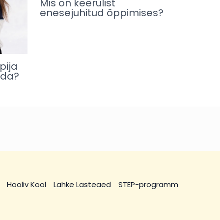
Mis on keerulist
enesejuhitud õppimises?
pija
ada?
Hooliv Kool
Lahke Lasteaed
STEP-programm