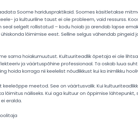
 vaadata Soome hariduspraktikaid. Soomes käsitletakse mitmek
eele- ja kultuuriline taust ei ole probleem, vaid ressurss. Ko
al selgelt rollistatud – kodu hoiab ja arendab lapse emakeel
 ühiskonda lõimimise eest. Selline selgus vähendab pingeid 
e sama hoiakumuutust. Kultuuriteadlik õpetaja ei ole lihtsal
flekteeriv ja väärtuspõhine professionaal. Ta oskab luua suhte
 hoida korraga nii keelelist nõudlikkust kui ka inimlikku hooli
t keeleõppe meetod. See on väärtusvalik. Kui kultuuriteadlikk
a lõimitus näiliseks. Kui aga kultuur on õppimise lähtepunkt,
ei eralda.
koolitaja