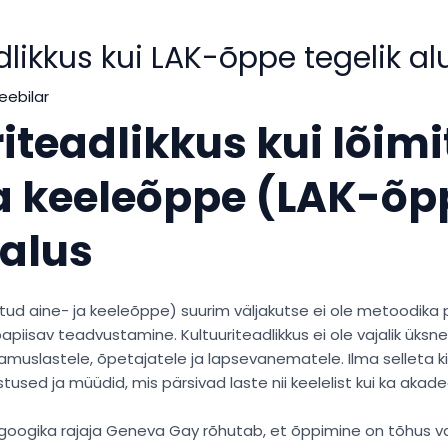
dlikkus kui LAK-õppe tegelik al
eebilar
iteadlikkus kui lõim
ja keeleõppe (LAK-õp
 alus
itud aine- ja keeleõppe) suurim väljakutse ei ole metoodika
bapiisav teadvustamine. Kultuuriteadlikkus ei ole vajalik üks
muslastele, õpetajatele ja lapsevanematele. Ilma selleta k
tused ja müüdid, mis pärsivad laste nii keelelist kui ka akade
googika rajaja Geneva Gay rõhutab, et õppimine on tõhus vaid