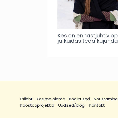
Kes on ennastjuhtiv õp
ja kuidas teda kujund
Esileht
Kes me oleme
Koolitused
Nõustamine
Koostööprojektid
Uudised/blogi
Kontakt