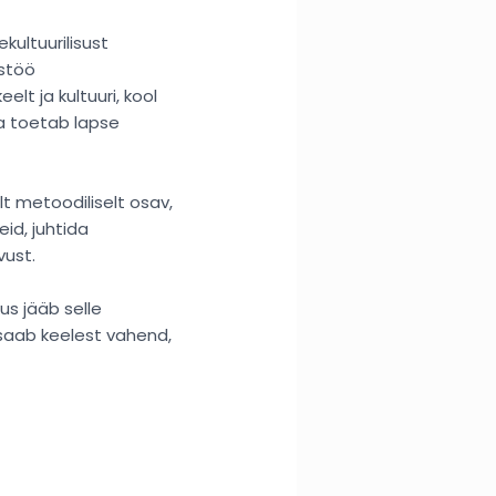
ultuurilisust
ostöö
t ja kultuuri, kool
ja toetab lapse
t metoodiliselt osav,
id, juhtida
vust.
us jääb selle
 saab keelest vahend,