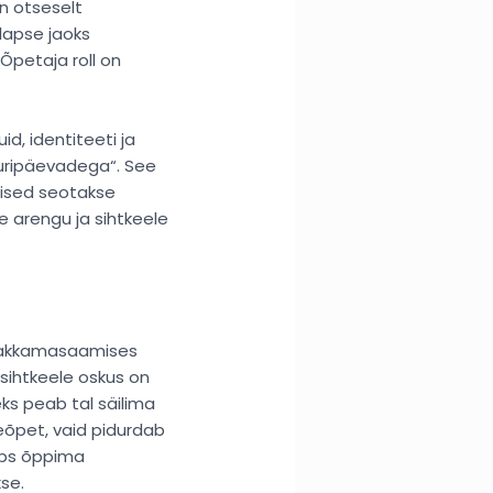
n otseselt
lapse jaoks
Õpetaja roll on
d, identiteeti ja
uuripäevadega“. See
ised seotakse
 arengu ja sihtkeele
 hakkamasaamises
sihtkeele oskus on
eks peab tal säilima
eõpet, vaid pidurdab
aps õppima
se.