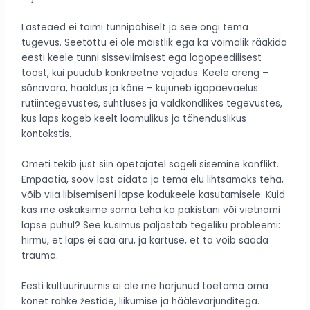
Lasteaed ei toimi tunnipõhiselt ja see ongi tema
tugevus. Seetõttu ei ole mõistlik ega ka võimalik rääkida
eesti keele tunni sisseviimisest ega logopeedilisest
tööst, kui puudub konkreetne vajadus. Keele areng –
sõnavara, hääldus ja kõne – kujuneb igapäevaelus:
rutiintegevustes, suhtluses ja valdkondlikes tegevustes,
kus laps kogeb keelt loomulikus ja tähenduslikus
kontekstis.
Ometi tekib just siin õpetajatel sageli sisemine konflikt.
Empaatia, soov last aidata ja tema elu lihtsamaks teha,
võib viia libisemiseni lapse kodukeele kasutamisele. Kuid
kas me oskaksime sama teha ka pakistani või vietnami
lapse puhul? See küsimus paljastab tegeliku probleemi:
hirmu, et laps ei saa aru, ja kartuse, et ta võib saada
trauma.
Eesti kultuuriruumis ei ole me harjunud toetama oma
kõnet rohke žestide, liikumise ja häälevarjunditega.