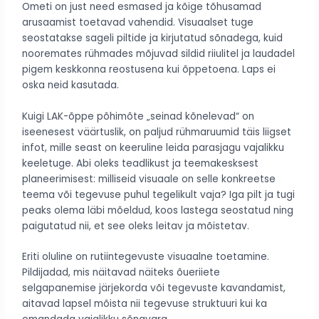
Ometi on just need esmased ja kõige tõhusamad
arusaamist toetavad vahendid. Visuaalset tuge
seostatakse sageli piltide ja kirjutatud sõnadega, kuid
nooremates rühmades mõjuvad sildid riiulitel ja laudadel
pigem keskkonna reostusena kui õppetoena. Laps ei
oska neid kasutada.
Kuigi LAK-õppe põhimõte „seinad kõnelevad“ on
iseenesest väärtuslik, on paljud rühmaruumid täis liigset
infot, mille seast on keeruline leida parasjagu vajalikku
keeletuge. Abi oleks teadlikust ja teemakesksest
planeerimisest: milliseid visuaale on selle konkreetse
teema või tegevuse puhul tegelikult vaja? Iga pilt ja tugi
peaks olema läbi mõeldud, koos lastega seostatud ning
paigutatud nii, et see oleks leitav ja mõistetav.
Eriti oluline on rutiintegevuste visuaalne toetamine.
Pildijadad, mis näitavad näiteks õueriiete
selgapanemise järjekorda või tegevuste kavandamist,
aitavad lapsel mõista nii tegevuse struktuuri kui ka