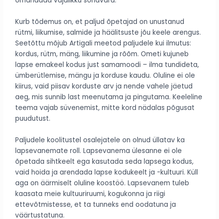
omandada vajalikku sõnavara.
Kurb tõdemus on, et paljud õpetajad on unustanud
rütmi, liikumise, salmide ja häälitsuste jõu keele arengus.
Seetõttu mõjub Artigali meetod paljudele kui ilmutus:
kordus, rütm, mäng, liikumine ja rõõm. Ometi kujuneb
lapse emakeel kodus just samamoodi – ilma tundideta,
ümberütlemise, mängu ja korduse kaudu. Oluline ei ole
kiirus, vaid piisav korduste arv ja nende vahele jäetud
aeg, mis sunnib last meenutama ja pingutama. Keeleline
teema vajab süvenemist, mitte kord nädalas põgusat
puudutust.
Paljudele koolitustel osalejatele on olnud üllatav ka
lapsevanemate roll. Lapsevanema ülesanne ei ole
õpetada sihtkeelt ega kasutada seda lapsega kodus,
vaid hoida ja arendada lapse kodukeelt ja -kultuuri. Küll
aga on äärmiselt oluline koostöö. Lapsevanem tuleb
kaasata meie kultuuriruumi, kogukonna ja riigi
ettevõtmistesse, et ta tunneks end oodatuna ja
väärtustatuna.