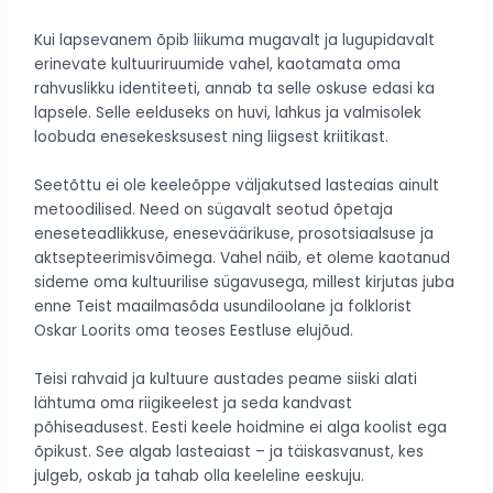
Kui lapsevanem õpib liikuma mugavalt ja lugupidavalt
erinevate kultuuriruumide vahel, kaotamata oma
rahvuslikku identiteeti, annab ta selle oskuse edasi ka
lapsele. Selle eelduseks on huvi, lahkus ja valmisolek
loobuda enesekesksusest ning liigsest kriitikast.
Seetõttu ei ole keeleõppe väljakutsed lasteaias ainult
metoodilised. Need on sügavalt seotud õpetaja
eneseteadlikkuse, eneseväärikuse, prosotsiaalsuse ja
aktsepteerimisvõimega. Vahel näib, et oleme kaotanud
sideme oma kultuurilise sügavusega, millest kirjutas juba
enne Teist maailmasõda usundiloolane ja folklorist
Oskar Loorits oma teoses Eestluse elujõud.
Teisi rahvaid ja kultuure austades peame siiski alati
lähtuma oma riigikeelest ja seda kandvast
põhiseadusest. Eesti keele hoidmine ei alga koolist ega
õpikust. See algab lasteaiast – ja täiskasvanust, kes
julgeb, oskab ja tahab olla keeleline eeskuju.