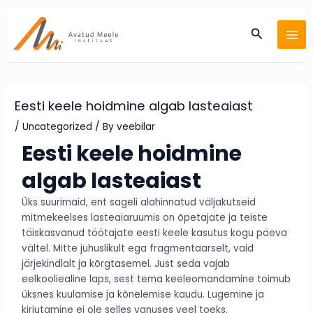
Skip
Post
MA
to
navigation
Search
ME
content
Eesti keele hoidmine algab lasteaiast
/
Uncategorized
/ By
veebilar
Eesti keele hoidmine
algab lasteaiast
Üks suurimaid, ent sageli alahinnatud väljakutseid
mitmekeelses lasteaiaruumis on õpetajate ja teiste
täiskasvanud töötajate eesti keele kasutus kogu päeva
vältel. Mitte juhuslikult ega fragmentaarselt, vaid
järjekindlalt ja kõrgtasemel. Just seda vajab
eelkooliealine laps, sest tema keeleomandamine toimub
üksnes kuulamise ja kõnelemise kaudu. Lugemine ja
kirjutamine ei ole selles vanuses veel toeks.