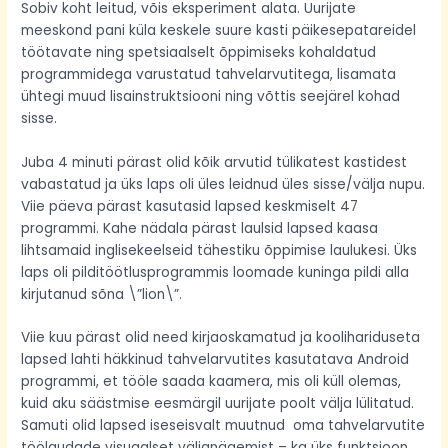
Sobiv koht leitud, võis eksperiment alata. Uurijate
meeskond pani küla keskele suure kasti päikesepatareidel
töötavate ning spetsiaalselt õppimiseks kohaldatud
programmidega varustatud tahvelarvutitega, lisamata
ühtegi muud lisainstruktsiooni ning võttis seejärel kohad
sisse.
Juba 4 minuti pärast olid kõik arvutid tülikatest kastidest
vabastatud ja üks laps oli üles leidnud üles sisse/välja nupu.
Viie päeva pärast kasutasid lapsed keskmiselt 47
programmi. Kahe nädala pärast laulsid lapsed kaasa
lihtsamaid inglisekeelseid tähestiku õppimise laulukesi. Üks
laps oli pilditöötlusprogrammis loomade kuninga pildi alla
kirjutanud sõna \”lion\”.
Viie kuu pärast olid need kirjaoskamatud ja koolihariduseta
lapsed lahti häkkinud tahvelarvutites kasutatava Android
programmi, et tööle saada kaamera, mis oli küll olemas,
kuid aku säästmise eesmärgil uurijate poolt välja lülitatud.
Samuti olid lapsed iseseisvalt muutnud oma tahvelarvutite
töölaudade visuaalset väljanägemist – ka üks funktsioon,