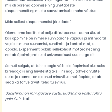
mis oli parema õppimise ning ühetaoliste
eksperimenditingimuste saavutamiseks maha võetud.
Mida sellest eksperimendist järeldada?
Oleme oma koolitustel palju diskuteerinud teema üle, et
kas õppimine on inimese sünnipärane vajadus ja mil määral
vajab inimene suunamist, sundimist ja kontrollimist, et
õppida. Eksperiment pakub sellekohast mõtteainet ning
näitab õppimisprotsessi universaalsust uue nurga alt.
Samuti selgub, et tehnoloogia võib olla õppimisel olusiseks
kiirendajaks ning huvitekitajaks – nii nagu tahvelarvutite
eelkäija raamat on aidanud minevikus meil õppida, aitab
seda ka tahvelarvuti teha tulevikus.
Uudishimu on rohi igavuse vastu, uudishimu vastu rohtu
pole.
C. P. Traill