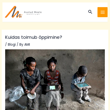
Skip
Post
MA
to
navigation
Search
ME
content
Kuidas toimub õppimine?
/
Blogi
/ By
AMI