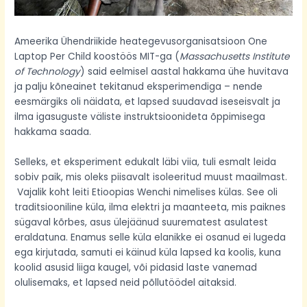
Ameerika Ühendriikide heategevusorganisatsioon One
Laptop Per Child koostöös MIT-ga (
Massachusetts Institute
of Technology
) said eelmisel aastal hakkama ühe huvitava
ja palju kõneainet tekitanud eksperimendiga – nende
eesmärgiks oli näidata, et lapsed suudavad iseseisvalt ja
ilma igasuguste väliste instruktsioonideta õppimisega
hakkama saada.
Selleks, et eksperiment edukalt läbi viia, tuli esmalt leida
sobiv paik, mis oleks piisavalt isoleeritud muust maailmast.
Vajalik koht leiti Etioopias Wenchi nimelises külas. See oli
traditsiooniline küla, ilma elektri ja maanteeta, mis paiknes
sügaval kõrbes, asus ülejäänud suurematest asulatest
eraldatuna. Enamus selle küla elanikke ei osanud ei lugeda
ega kirjutada, samuti ei käinud küla lapsed ka koolis, kuna
koolid asusid liiga kaugel, või pidasid laste vanemad
olulisemaks, et lapsed neid põllutöödel aitaksid.