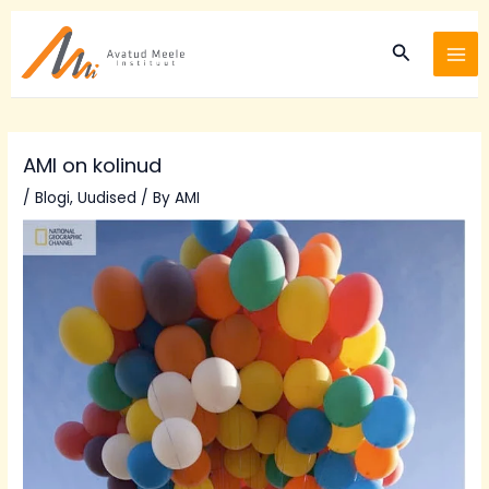
Skip
Post
MA
to
navigation
Search
ME
content
AMI on kolinud
/
Blogi
,
Uudised
/ By
AMI