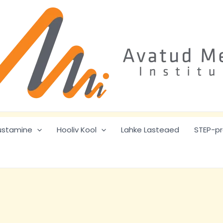
ustamine
Hooliv Kool
Lahke Lasteaed
STEP-p