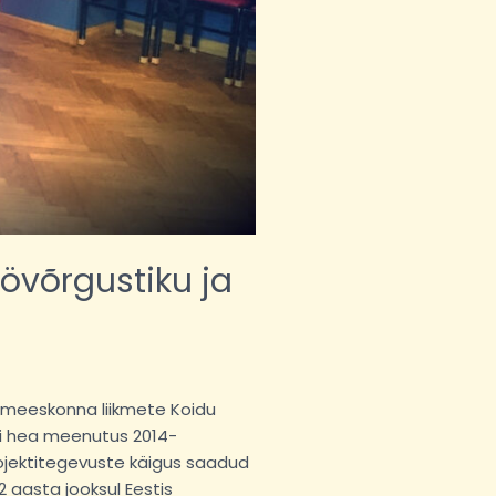
öövõrgustiku ja
imeeskonna liikmete Koidu
oli hea meenutus 2014-
rojektitegevuste käigus saadud
 aasta jooksul Eestis