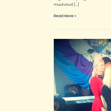
muutunud […]
Read More »
Projekti
\”Noorte
sotsiaalne
toimetulek
koostöövõrgustiku
ja
motivatsiooniprogrammi
toel”
lõppseminar