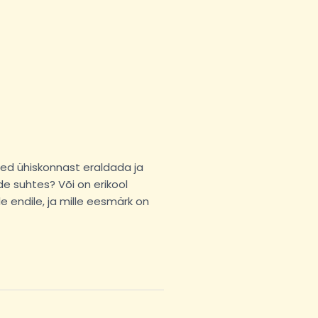
ed ühiskonnast eraldada ja
e suhtes? Või on erikool
e endile, ja mille eesmärk on