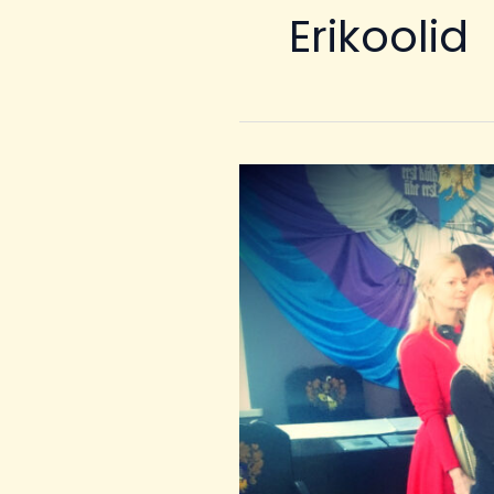
Erikoolid
Projekti
\”Noorte
sotsiaalne
toimetulek
koostöövõrgustiku
ja
motivatsiooniprogrammi
toel”
lõppseminar