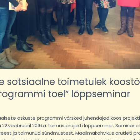
te sotsiaalne toimetulek koost
rogrammi toel” lõppseminar
iaalsete oskuste programmi värsked juhendajad koos projekt
 22.veebruaril 2016.a. toimus projekti lõppseminar. Seminar 
 teest ja toimunud sündmustest. Maailmakohvikus arutleti p