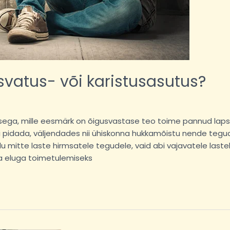
asvatus- või karistusasutus?
sega, mille eesmärk on õigusvastase teo toime pannud laps
i pidada, väljendades nii ühiskonna hukkamõistu nende tegud
 mitte laste hirmsatele tegudele, vaid abi vajavatele lastel
a eluga toimetulemiseks