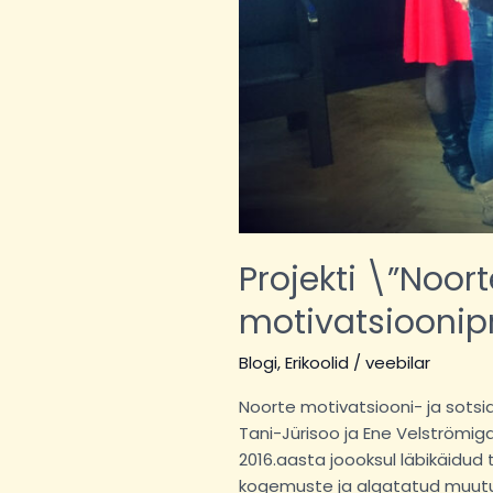
Projekti \”Noor
motivatsioonip
Blogi
,
Erikoolid
/
veebilar
Noorte motivatsiooni- ja sots
Tani-Jürisoo ja Ene Velströmiga
2016.aasta joooksul läbikäidud
kogemuste ja algatatud muutus