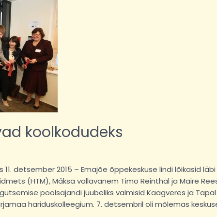
avad koolkodudeks
s 11. detsember 2015 – Emajõe õppekeskuse lindi lõikasid läb
dmets (HTM), Mäksa vallavanem Timo Reinthal ja Maire Reest
egutsemise poolsajandi juubeliks valmisid Kaagveres ja Tapa
jamaa haridus­­kolleegium. 7. detsembril oli mõlemas kesku