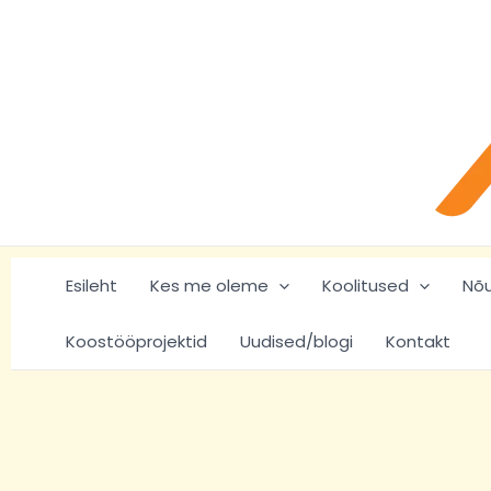
Skip
to
content
Esileht
Kes me oleme
Koolitused
Nõ
Koostööprojektid
Uudised/blogi
Kontakt