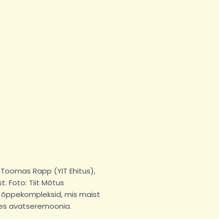
i Toomas Rapp (YIT Ehitus),
. Foto: Tiit Mõtus
l õppekompleksid, mis maist
ses ava­tseremoonia.