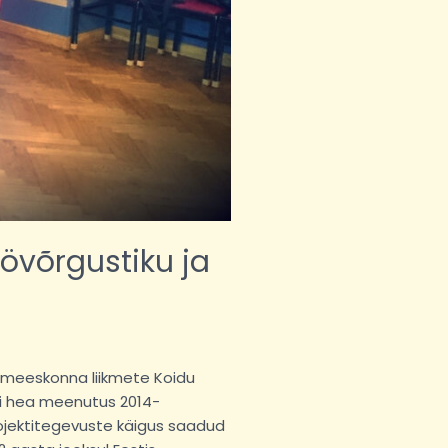
öövõrgustiku ja
imeeskonna liikmete Koidu
oli hea meenutus 2014-
rojektitegevuste käigus saadud