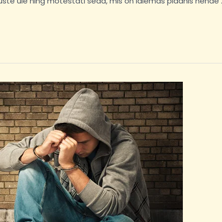
te üle ning mõtestati seda, mis on laiemas plaanis nende 2