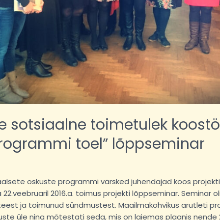
te sotsiaalne toimetulek koost
rogrammi toel” lõppseminar
iaalsete oskuste programmi värsked juhendajad koos projekt
 22.veebruaril 2016.a. toimus projekti lõppseminar. Seminar 
 teest ja toimunud sündmustest. Maailmakohvikus arutleti p
te üle ning mõtestati seda, mis on laiemas plaanis nende 2