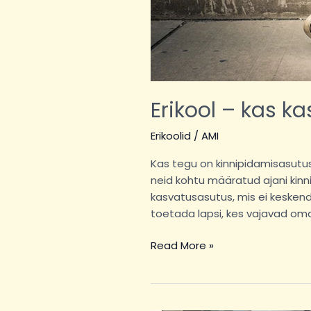
Erikool – kas k
Erikoolid
/
AMI
Kas tegu on kinnipidamisasutu
neid kohtu määratud ajani kinn
kasvatusasutus, mis ei keskendu
toetada lapsi, kes vajavad om
Read More »