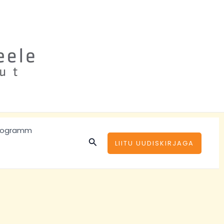
rogramm
Search
LIITU UUDISKIRJAGA