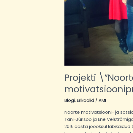
Projekti \”Noor
motivatsioonip
Blogi
,
Erikoolid
/
AMI
Noorte motivatsiooni- ja sots
Tani-Jürisoo ja Ene Velströmiga
2016.aasta joooksul läbikäidud