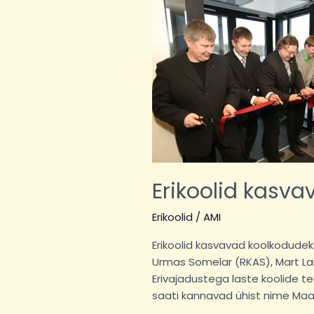
Erikoolid
kasvavad
koolkodudeks
Erikoolid kasv
Erikoolid
/
AMI
Erikoolid kasvavad koolkodudek
Urmas Somelar (RKAS), Mart Lai
Erivajadustega laste koolide t
saati kannavad ühist nime Maar